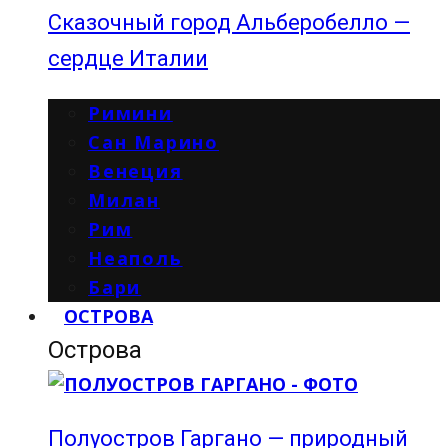
Сказочный город Альберобелло —
сердце Италии
Римини
Сан Марино
Венеция
Милан
Рим
Неаполь
Бари
ОСТРОВА
Острова
Полуостров Гаргано — природный