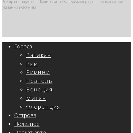
Все права защищены. Копирование материалов разрешено только при
указании источника.
Города
Ватикан
Рим
Римини
Неаполь
Венеция
Милан
Флоренция
Острова
Полезное
Прокат авто