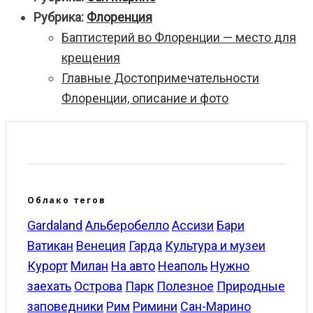
Рубрика:
Флоренция
Баптистерий во Флоренции — место для
крещения
Главные Достопримечательности
Флоренции, описание и фото
Облако тегов
Gardaland
Альберобелло
Ассизи
Бари
Ватикан
Венеция
Гарда
Культура и музеи
Курорт
Милан
На авто
Неаполь
Нужно
заехать
Острова
Парк
Полезное
Природные
заповедники
Рим
Римини
Сан-Марино