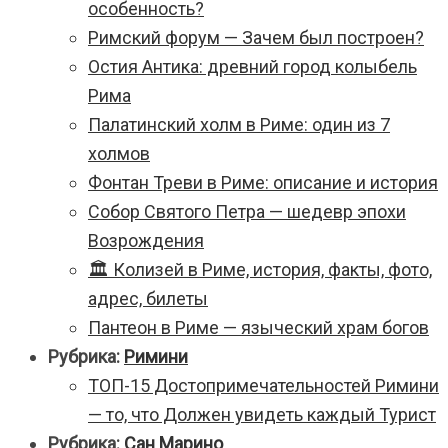
особенность?
Римский форум — Зачем был построен?
Остия Антика: древний город колыбель
Рима
Палатинский холм в Риме: один из 7
холмов
Фонтан Треви в Риме: описание и история
Собор Святого Петра — шедевр эпохи
Возрождения
🏛️ Колизей в Риме, история, факты, фото,
адрес, билеты
Пантеон в Риме — языческий храм богов
Рубрика:
Римини
ТОП-15 Достопримечательностей Римини
— то, что Должен увидеть каждый Турист
Рубрика:
Сан Марино