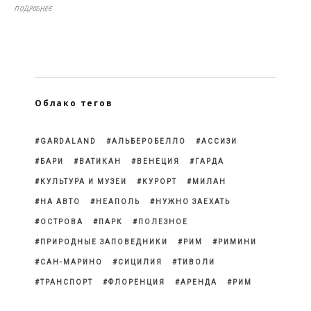
ПОДРОБНЕЕ
Облако тегов
GARDALAND
АЛЬБЕРОБЕЛЛО
АССИЗИ
БАРИ
ВАТИКАН
ВЕНЕЦИЯ
ГАРДА
КУЛЬТУРА И МУЗЕИ
КУРОРТ
МИЛАН
НА АВТО
НЕАПОЛЬ
НУЖНО ЗАЕХАТЬ
ОСТРОВА
ПАРК
ПОЛЕЗНОЕ
ПРИРОДНЫЕ ЗАПОВЕДНИКИ
РИМ
РИМИНИ
САН-МАРИНО
СИЦИЛИЯ
ТИВОЛИ
ТРАНСПОРТ
ФЛОРЕНЦИЯ
АРЕНДА
РИМ