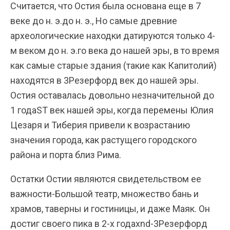
Считается, что Остия была основана еще в 7
веке до н. э.до н. э., Но самые древние
археологические находки датируются только 4-
м веком до н. э.го века до нашей эры, в то время
как самые старые здания (такие как Капитолий)
находятся в 3Резерфорд век до нашей эры.
Остия оставалась довольно незначительной до
1 годаST век нашей эры, когда перемены Юлия
Цезаря и Тиберия привели к возрастанию
значения города, как растущего городского
района и порта близ Рима.
Остатки Остии являются свидетельством ее
важности-Большой театр, множество бань и
храмов, таверны и гостиницы, и даже Маяк. Он
достиг своего пика в 2-х годахnd-3Резерфорд